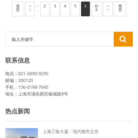
首
2
3
4
5
6
6/
尾
··
<
>
页
6
页
<
>
·
联系信息
电话：021-5890-9295
邮编：200120
手机：136-0198-7045
地址：上海市浦东新区银城路8号
热点新闻
上海工银大厦：现代都市之光