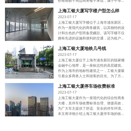
价格相较于周边商务楼宇来说，属于中等偏
下的水平，相对较为经济实惠。企业可以根
上海工银大厦写字楼户型怎么样
据自身需求和预算选择适合的办公面积，并
根···
2023-07-17
上海工银大厦写字楼位于上海市浦东新区，
作为一座现代化的商务建筑，以其独特的设
计和出色的户型而备受瞩目。该写字楼不仅
拥有先进的设施和便利的交通，还为租户提
供了舒适、宽敞的办公空间。本文将带您深
上海工银大厦地铁几号线
入了解上海工银大厦写字楼的户型，探寻其
中···
2023-07-17
上海工银大厦位于上海市浦东新区的陆家嘴
金融中心地带，是一座标志性的高层建筑。
作为上海市的地标性建筑之一，工银大厦吸
引着众多商务人士和游客的目光。为了方便
人们的出行，上海地铁2号线和14号线在工
上海工银大厦停车场收费标准
银大厦附近设有两个重要的地铁站——陆家
嘴站···
2023-07-17
上海工银大厦作为一座现代化的综合性商务
大楼，其停车场收费标准合理、便捷高效，
为广大车主提供了舒适、安全的停车环境。
本文将详细介绍上海工银大厦停车场的收费
标准及其优势，以便让车主们更好地了解和
利用这一便利设施。一、包月服务：1500元
上···